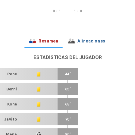
0 - 1
1 - 0
Resumen
Alineaciones
ESTADÍSTICAS DEL JUGADOR
Pepe
44'
Berni
65'
Kone
68'
Javito
70'
Mena
90'