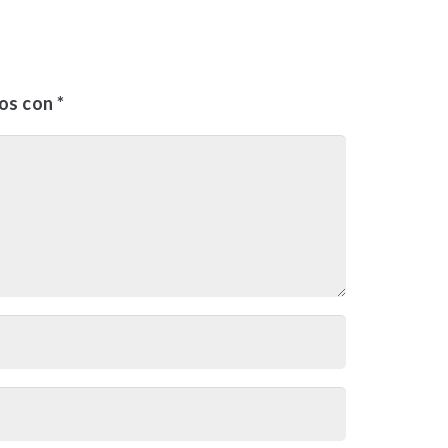
dos con
*