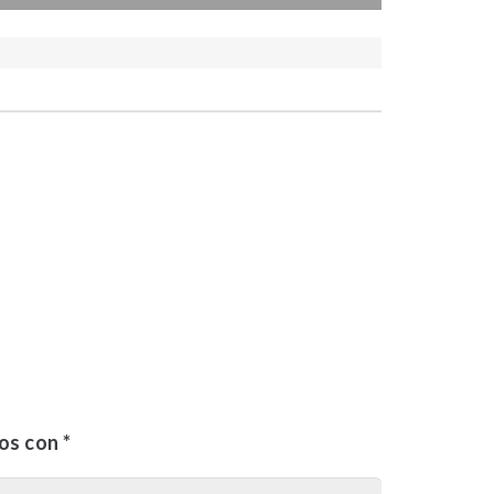
dos con
*