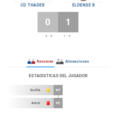
CD THADER
ELDENSE B
0
1
0 - 0
1 - 0
Resumen
Alineaciones
ESTADÍSTICAS DEL JUGADOR
Guille
80'
Amin
90'