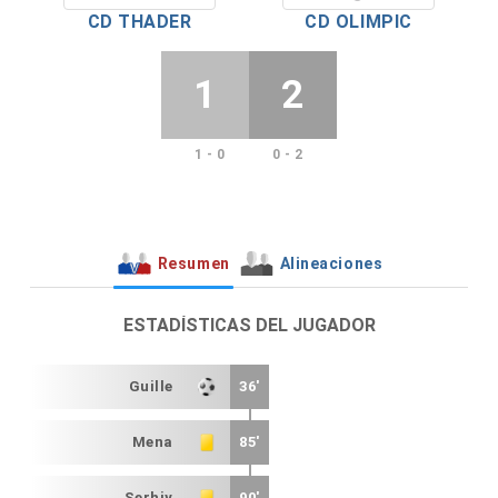
CD THADER
CD OLIMPIC
1
2
1 - 0
0 - 2
Resumen
Alineaciones
ESTADÍSTICAS DEL JUGADOR
Guille
36'
Mena
85'
Serhiy
90'