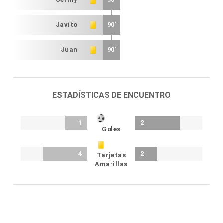
Javito
90'
Juan
90'
ESTADÍSTICAS DE ENCUENTRO
1
2
Goles
4
2
Tarjetas
Amarillas