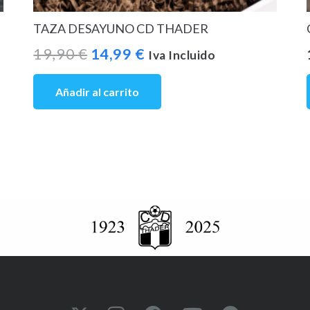
TAZA DESAYUNO CD THADER
El
El
19,90
€
14,99
€
Iva Incluido
precio
precio
Añadir al carrito
original
actual
era:
es:
19,90 €.
14,99 €.