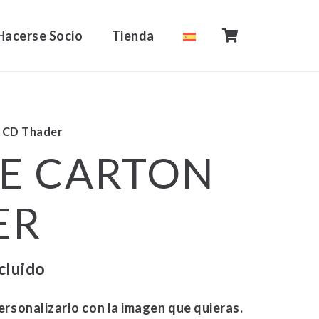
Hacerse Socio
Tienda
n CD Thader
DE CARTON
ER
o
ncluido
os:
rsonalizarlo con la imagen que quieras.