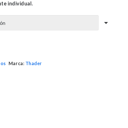
e
te individual.
9 €
a
9 €
ios
Marca:
Thader