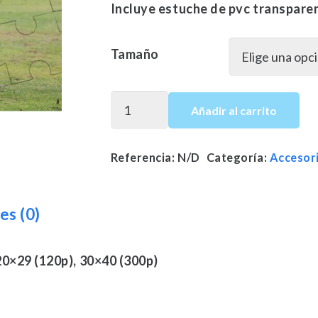
desd
Incluye estuche de pvc transparen
16,9
hast
Tamaño
23,9
Puzzle
Añadir al carrito
de
carton
Referencia:
N/D
Categoría:
Accesor
CD
Thader
cantidad
es (0)
20×29 (120p), 30×40 (300p)