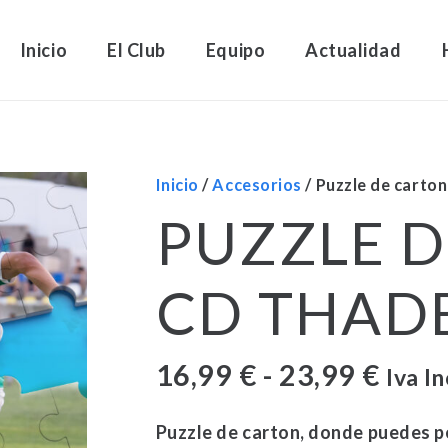
Inicio
El Club
Equipo
Actualidad
Inicio
/
Accesorios
/ Puzzle de carto
PUZZLE 
CD THAD
Rang
16,99
€
-
23,99
€
Iva I
de
preci
Puzzle de carton, donde puedes pe