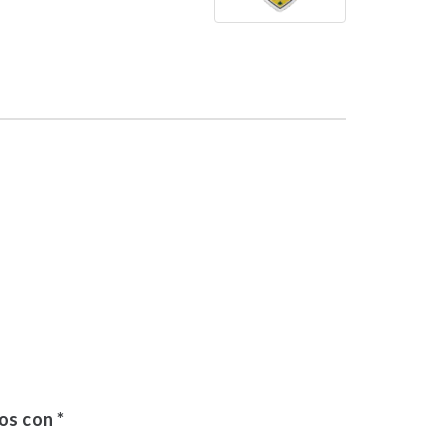
dos con
*