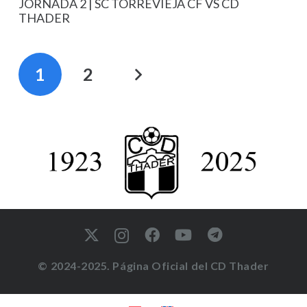
JORNADA 2 | SC TORREVIEJA CF VS CD
THADER
1
2
© 2024-2025. Página Oficial del CD Thader