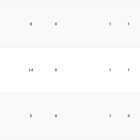
r
8
0
1
1
r
14
0
1
1
r
5
0
1
0