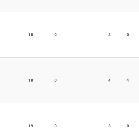
r
18
0
4
0
r
18
0
4
4
r
19
0
3
0