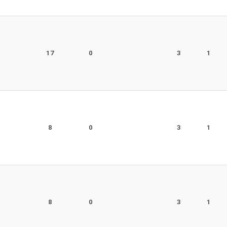
r
17
0
3
1
r
8
0
3
1
r
8
0
3
1