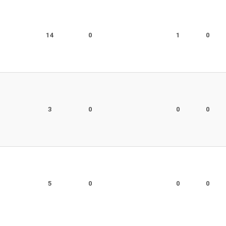
r
14
0
1
0
r
3
0
0
0
r
5
0
0
0