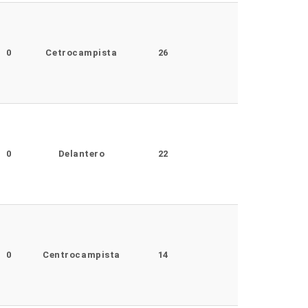
0
Cetrocampista
26
0
Delantero
22
0
Centrocampista
14