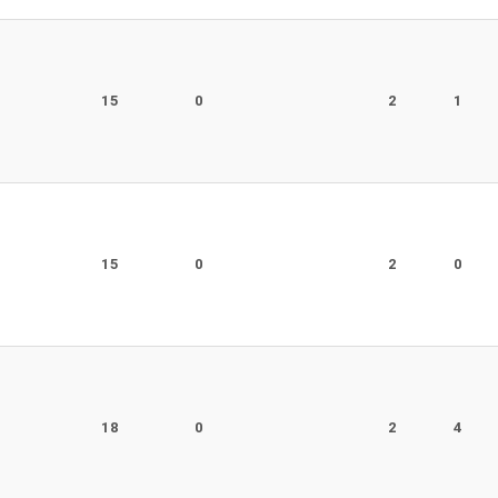
r
15
0
2
1
r
15
0
2
0
r
18
0
2
4