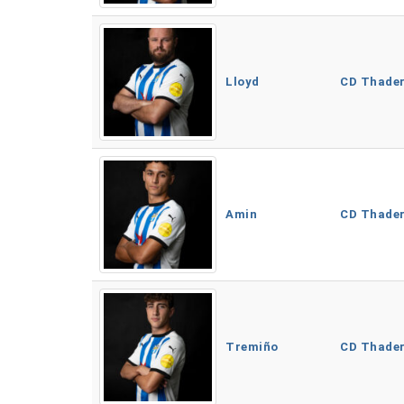
Lloyd
CD Thade
Amin
CD Thade
Tremiño
CD Thade