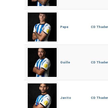
Pepe
CD Thade
Guille
CD Thade
Javito
CD Thade