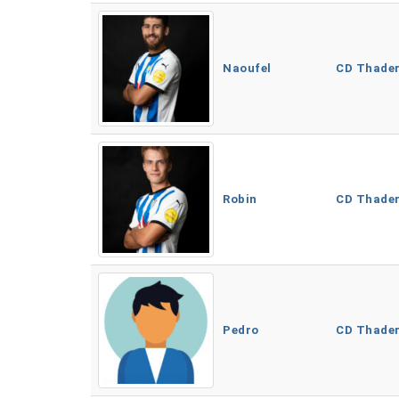
Naoufel
CD Thade
Robin
CD Thade
Pedro
CD Thade