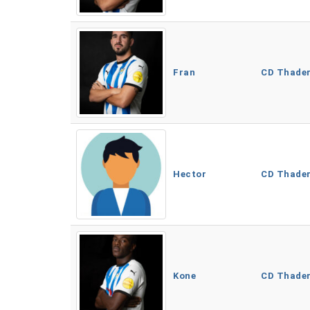
Fran
CD Thade
Hector
CD Thade
Kone
CD Thade