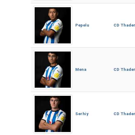
Pepelu
CD Thade
Mena
CD Thade
Serhiy
CD Thade