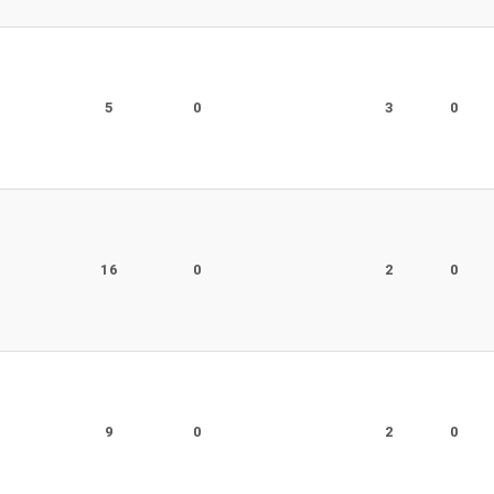
r
5
0
3
0
r
16
0
2
0
r
9
0
2
0